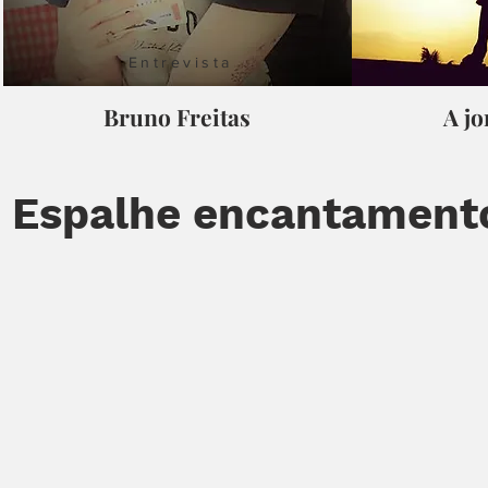
Entrevista
Bruno Freitas
A jo
Espalhe encantamento.